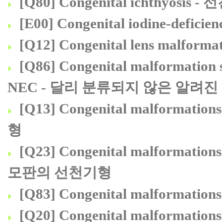
[Q80] Congenital ichthyosis
[E00] Congenital iodine-de
[Q12] Congenital lens malf
[Q86] Congenital malformation 
NEC - 달리 분류되지 않은 알
[Q13] Congenital malformatio
형
[Q23] Congenital malformation
모판의 선천기형
[Q83] Congenital malformati
[Q20] Congenital malformations