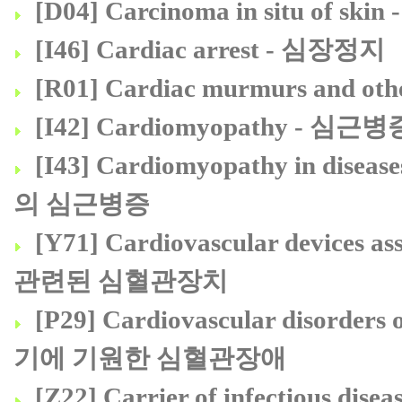
[D04] Carcinoma in situ of
[I46] Cardiac arrest - 심장정지
[R01] Cardiac murmurs and o
[I42] Cardiomyopathy - 심근병
[I43] Cardiomyopathy in dise
의 심근병증
[Y71] Cardiovascular devices a
관련된 심혈관장치
[P29] Cardiovascular disorders 
기에 기원한 심혈관장애
[Z22] Carrier of infectious