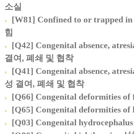
소실
[W81] Confined to or trapped
힘
[Q42] Congenital absence, atres
결여, 폐쇄 및 협착
[Q41] Congenital absence, atres
성 결여, 폐쇄 및 협착
[Q66] Congenital deformities
[Q65] Congenital deformitie
[Q03] Congenital hydrocepha