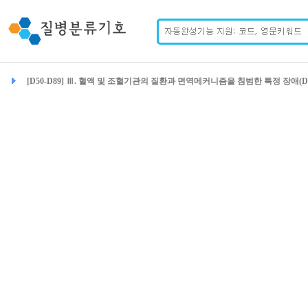
[D50-D89] Ⅲ. 혈액 및 조혈기관의 질환과 면역메커니즘을 침범한 특정 장애(D50